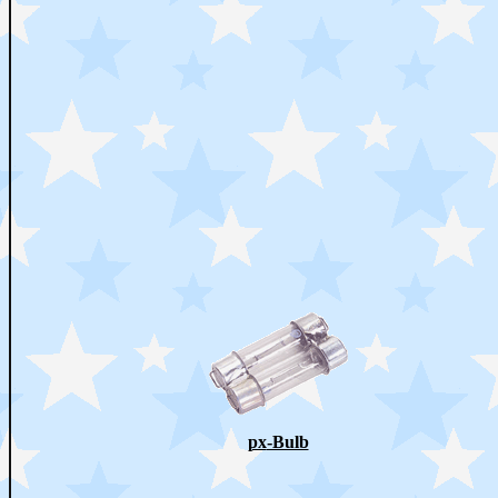
px
-Bulb