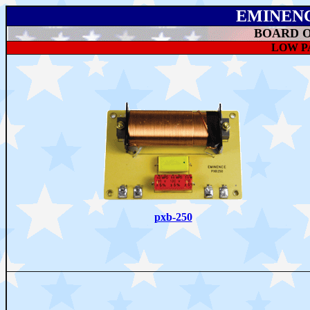
EMINEN
BOARD 
LOW P
pxb-250